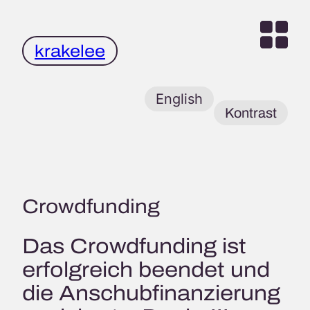
Zum
Inhalt
springen
krakelee
English
Kontrast
Crowdfunding
Das Crowdfunding ist
erfolgreich beendet und
die Anschubfinanzierung