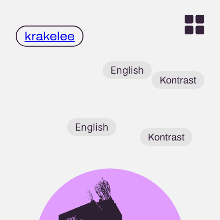
Zum
Inhalt
springen
krakelee
English
Kontrast
krakelee club
English
Kontrast